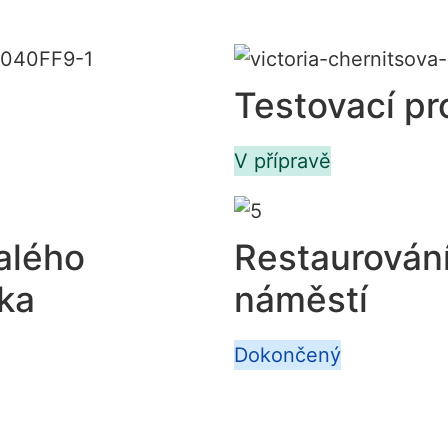
Testovací pr
V přípravě
alého
Restaurován
vka
náměstí
Dokončený