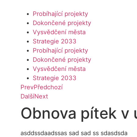
Přejít
k
Probíhající projekty
obsahu
Dokončené projekty
Vysvědčení města
Strategie 2033
Probíhající projekty
Dokončené projekty
Vysvědčení města
Strategie 2033
Prev
Předchozí
Další
Next
Obnova pítek v 
asddssdaadssas sad sad ss sdasdsda