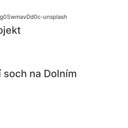
ojekt
í soch na Dolním