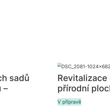
ch sadů
Revitalizace
 –
přírodní plo
V přípravě