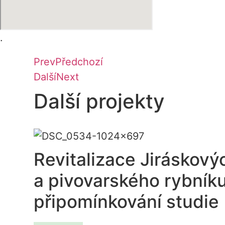
.
Prev
Předchozí
Další
Next
Další projekty
Revitalizace Jiráskový
a pivovarského rybníku
připomínkování studie